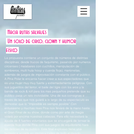
Hacia rutas salvajes
Un solo de circo, clown y humor
físico
La propuesta contiene un conjunto de números de distintas
disciplinas; desde trucos de faquirismo, pasando por numeros
circenses ( malabares con cuchillos, manipulación de
sombreros, multi hula hoop y cuerda floja), marionetas,
además de juegos de improvisación constante con el público.
A Pina Polar le encanta hacer creer a sus espectadores que
es una mujer muy muy fuerte y extremadamente peligrosa. Con
sus juguetitos del terror, el baile del tigre con los aros y la
banda de rock & roll para los mas pequeños pretende que su
publico pasa un rato inolvidable. Una de sus consignas a
traves de las que nos guiará a lo largo de su espectaculo es
demostar que lo “Imposible es siempre posible”.Con
entusiasmo y muchas risas Pina nos llevará de la mano hasta
el Gran Final de su show, donde como por arte de magia
volará por encima nuestras cabezas. Para ello necesitará la
ayuda de 8 fuertes voluntarios que se encargará de tensar la
cuerda floja donde Pina con sus juegos de equilibrismo hará
las delicias de su publico. Este final explosivo tiene una
fantastica acojida en plazas y calles de todo el mundo.