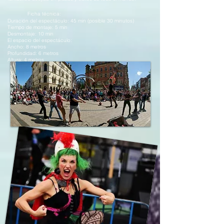
Ficha técnica:
Duración del espectáculo: 45 min (posible 30 minutos)
Tiempo de montaje: 5 min
Desmontaje: 10 min
El espacio del espectáculo:
Ancho: 8 metros
Profundidad: 6 metros
Altura: 4 metros