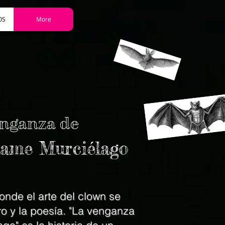
OS
More
nga
nza de
ame Murciélago
donde el arte del clown se
o y la poesía. "La venganza