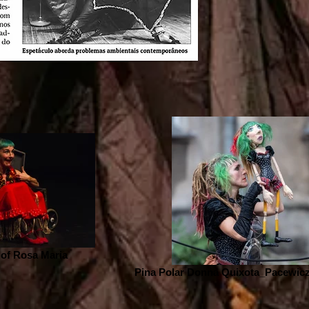
of Rosa Maria
Pina Polar Donna Quixota_Pacewic