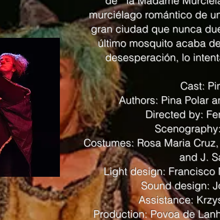
de la Madame Murciélag
murciélago romántico de u
gran ciudad que nunca due
último mosquito acaba de
desesperación, lo intent
Cast: Pi
Authors: Pina Polar 
Directed by: Fe
Scenography:
Costumes: Rosa Maria Cruz,
and J. 
Light design: Francisc
Sound design: 
Assistance: Krzy
Production: Povoa de Lanh