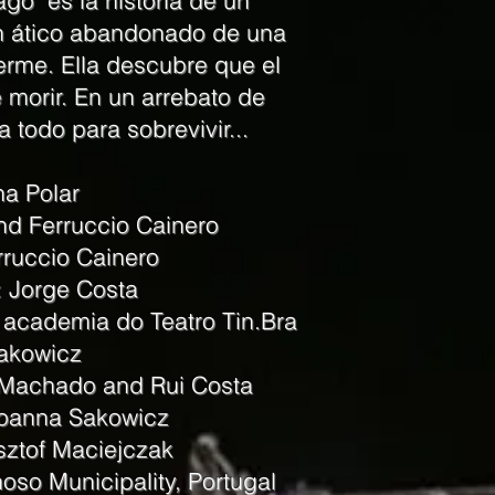
o" es la historia de un
n ático abandonado de una
rme. Ella descubre que el
 morir. En un arrebato de
a todo para sobrevivir...
na Polar
and Ferruccio Cainero
rruccio Cainero
 Jorge Costa
 academia do Teatro Tin.Bra
Sakowicz
o Machado and Rui Costa
Joanna Sakowicz
sztof Maciejczak
oso Municipality, Portugal