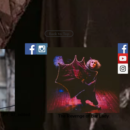
Back to Top
z_PT_07_edited
The Revenge of Bat Lady