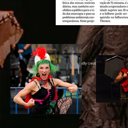
© 2023 by EK. Proudly created with
Wix.com
Memories 
Always Ready