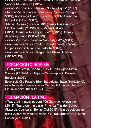
- dirección com Ferruccio Cainero "La venganza de la
Señora Murciélago" (2019-)
- dirección com Aitor Basauri "Doña Quijota" (2017)
- formación de payaso com Karla Concá (Portugal,
2019), Angela de Castro (London, 2016), Avner the
Eccentric (Milan, 2017),
Michel Dallaire ( France, 2015), Aitor Basauri Spy
Monke, Berlin (2013/2014), Michel Dallaire
(2011), Christine Rossignol (2011/2013),
Clown
Academy Berlin (2012/2013)
- dirección com Emmanuel Sembely (2012/2013)
- residencia artística Conflux Street Theater Circus
Organisation in Glasgow (Feb-Jul 2016),
- residencia artística Hangar des Mines, France
(2011/2012);
FORMACIÓN CIRCENSE:
- Glasgow Circus Space (2015-),
Berlin Open Circus
Spaces
(2010-2014)
;
Espace Catastrophe in Bruxelle,
Belgium (2009);
Escola de Circ Rogelio Rivel, Barcelona, Spain (2009/2010);
estudiante de intercambio en
Escola National de Circo in
Rio de Janeiro, Brasil (2014).
FORMACIÓN TEATRAL:
- Teatro de mascaras com Flöz Sommer Akademie
(2019);
Teatro de mascaras Physical Theater School
Absurda Comica en Berlin (Oct 2017);
Teatros polacos de
mimo Warszawa y Wrocław
(2007-2010)
; talleres Berlin Mime
)
Center
(2010-2014